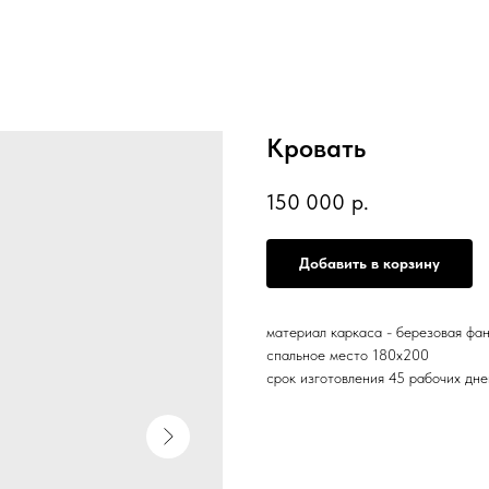
Кровать
150 000
р.
Добавить в корзину
материал каркаса - березовая фа
спальное место 180х200
срок изготовления 45 рабочих дне