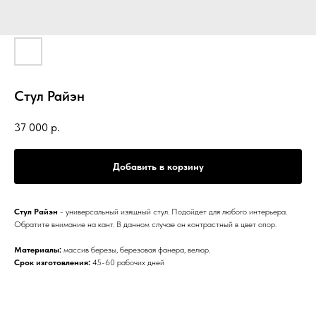
Стул Райэн
37 000
р.
Добавить в корзину
Стул Райэн
- универсальный изящный стул. Подойдет для любого интерьера.
Обратите внимание на кант. В данном случае он контрастный в цвет опор.
Материалы:
массив березы, березовая фанера, велюр.
Срок изготовления:
45-60 рабочих дней