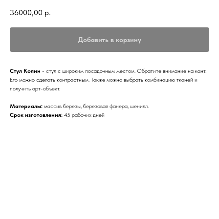
36000,00
р.
Добавить в корзину
Стул Колин
- стул с широким посадочным местом. Обратите внимание на кант.
Его можно сделать контрастным. Также можно выбрать комбинацию тканей и
получить арт-объект.
Материалы:
массив березы, березовая фанера, шенилл.
Срок изготовления:
45 рабочих дней