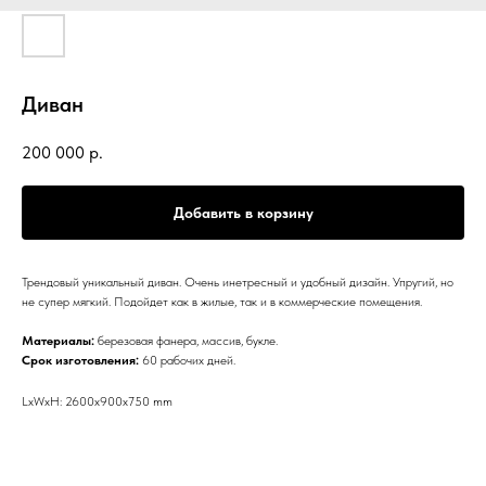
Диван
200 000
р.
Добавить в корзину
Трендовый уникальный диван. Очень инетресный и удобный дизайн. Упругий, но
не супер мягкий. Подойдет как в жилые, так и в коммерческие помещения.
Материалы:
березовая фанера, массив, букле.
Срок изготовления:
60 рабочих дней.
LxWxH: 2600x900x750 mm