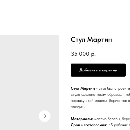
Стул Мартин
35 000
р.
Добавить в корзину
Стул Мартин
- стул был спроекти
стула сделана таким образом, чт
посадку этой модели. Вариантов п
гвоздики.
Материалы:
массив березы, бере
Срок изготовления:
45 рабочих 